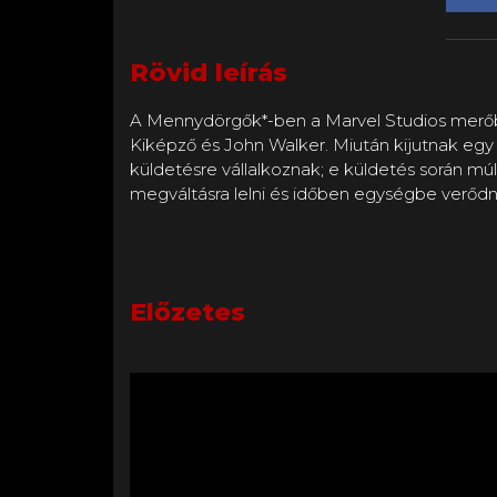
Rövid leírás
A Mennydörgők*-ben a Marvel Studios merőbe
Kiképző és John Walker. Miután kijutnak egy V
küldetésre vállalkoznak; e küldetés során mú
megváltásra lelni és időben egységbe verődn
Előzetes