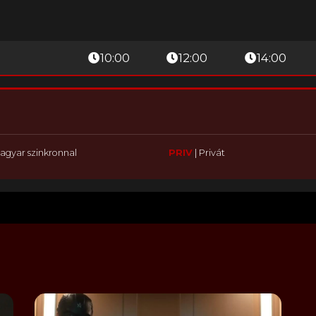
10:00
12:00
14:00
agyar szinkronnal
PRIV
|
Privát