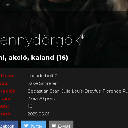
ennydörgők*
i, akció, kaland (16)
ti cím:
Thunderbolts*
ező:
Jake Schreier
replők:
Sebastian Stan, Julia Louis-Dreyfus, Florence 
rtam:
2 óra 20 perc
tár:
16
tató:
2025.05.01
acebook
Twitter
E-Mail