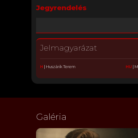
Jegyrendelés
Jelmagyarázat
H
|
Huszárik Terem
HU
|
M
Galéria