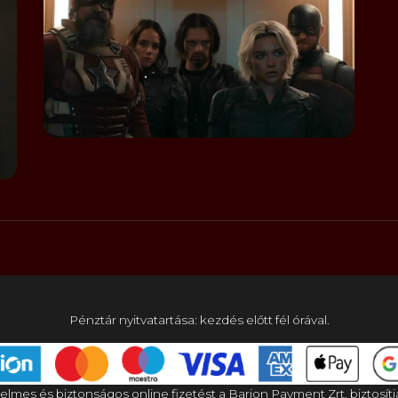
Pénztár nyitvatartása: kezdés előtt fél órával.
elmes és biztonságos online fizetést a Barion Payment Zrt. biztosítj