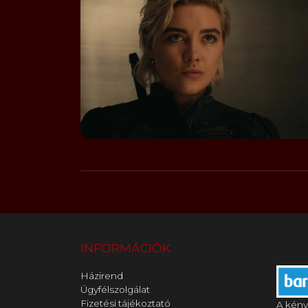
INFORMÁCIÓK
Házirend
Ügyfélszolgálat
Fizetési tájékoztató
A kény