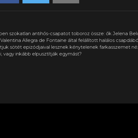
n szokatlan antihős-csapatot toboroz össze: ők Jelena Belo
alentina Allegra de Fontaine által felállított halálos csapdáb
ltjuk sötét epizódjaival lesznek kénytelenek farkasszemet né
i, vagy inkább elpusztítják egymást?