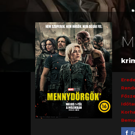
M
krim
Erede
Rend
Fősze
Időta
Korha
Bemu
F