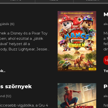
M
játék (6)
ak
nek a Disney és a Pixar Toy
Mi
ben, ahol ezúttal a „játék
a 
ával” helyzet áll a
fe
dy, Buzz Lightyear, Jessie
di
ete megváltozik, amikor
ku
yerekeket ma leginkább
sz
1
 eszközökkel, köztük egy új
do
ddel, akinek saját
Hu
k..
To
ól, mi szolgálja legjobban
re
te
s szörnyek
P
ha
Ma
nd (12)
ak
ko
am
iccesebb vígjátéka, a Gru 4
Né
me