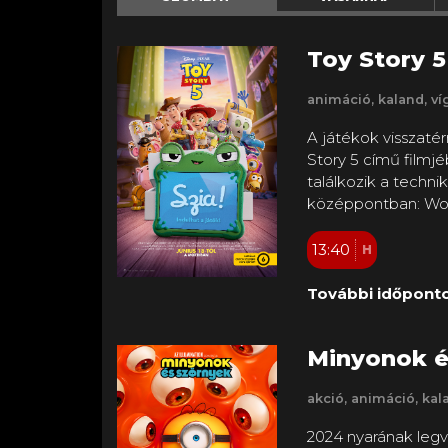
Toy Story 5
animáció, kaland, víg
A játékok visszatér
Story 5 című filmjé
találkozik a technik
középpontban: Woo
és a többiek helyz
szembesülnek a g
13:40
H
lekötő elektronikai
táblagéppel, Lilypa
További időponto
elképzelése van arr
Bonnie érdekeit.
Minyonok é
akció, animáció, kala
2024 nyarának legv