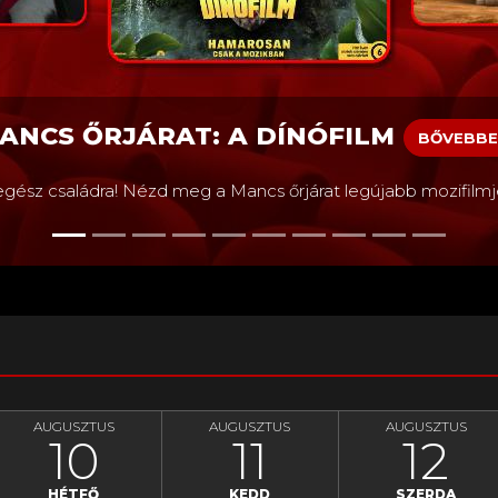
ÍNÓFILM
BŐVEBBEN
járat legújabb mozifilmjét – foglalj jegyet most!
AUGUSZTUS
AUGUSZTUS
AUGUSZTUS
10
11
12
HÉTFŐ
KEDD
SZERDA