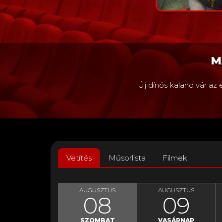
MANCS ŐRJÁRAT: A D
Új dínós kaland vár az egész családra! Nézd meg a Mancs őr
KULTIK
Vetítés
Műsorlista
Filmek
MOZI
AUGUSZTUS
AUGUSZTUS
08
09
HONLAP
SZOMBAT
VASÁRNAP