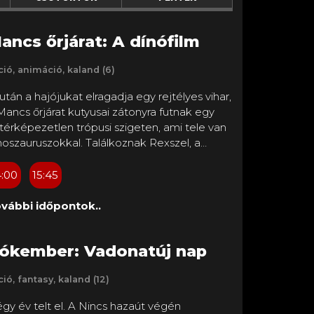
ancs őrjárat: A dínófilm
ció, animáció, kaland (6)
után a hajójukat elragadja egy rejtélyes vihar,
Mancs őrjárat kutyusai zátonyra futnak egy
ltérképezetlen trópusi szigeten, ami tele van
noszauruszokkal. Találkoznak Rexszel, a
tyussal, aki már évek óta a sziget rabja, és
akértő lett minden dínókkal kapcsolatos
4:00
15:45
logban. Amikor a Mancs őrjárat ősellensége,
mdinger felelőtlen bányászatba kezd annak
vábbi időpontok..
ményében, hogy kiaknázhatja a sziget
rmészeti kincseit, hanyagságával egy
ókember: Vadonatúj nap
talmas alvó vulkán kitörését idézi elő. A
ncs őrjárat kutyusaira ezáltal egy sor olyan
ció, fantasy, kaland (12)
ckázatos, dínóméretű mentőakció hárul,
ilyennel korábban még nem volt dolguk, és
gy év telt el. A Nincs hazaút végén
g kell állítaniuk Humdingert, mielőtt még