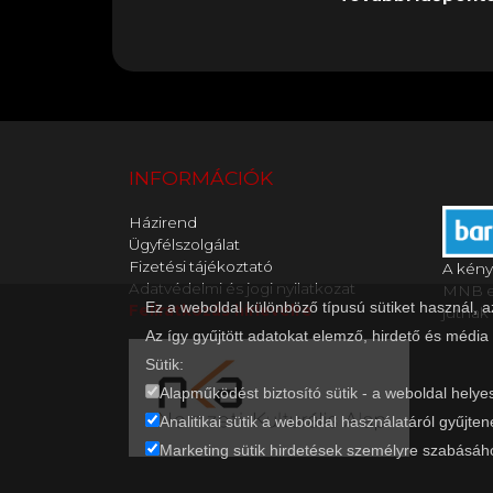
mint tíz évvel a m
egyedül vigyázni rá
lettek a nemzedék
is pánikba esik, v
karakterei. Világsz
A nevetséges szab
tartozó rajongók is
helyzetekkel teli 
Illumination Gru-fi
során minden megvá
velük érték el a töb
akár jobb irányba is
bevételt.
INFORMÁCIÓK
Házirend
Ügyfélszolgálat
Fizetési tájékoztató
A kény
Adatvédelmi és jogi nyilatkozat
MNB en
Ez a weboldal különböző típusú sütiket használ, 
Feliratkozás hírlevélre
jutnak 
Az így gyűjtött adatokat elemző, hirdető és média
Sütik:
Alapműködést biztosító sütik - a weboldal helye
Analitikai sütik a weboldal használatáról gyűjten
Marketing sütik hirdetések személyre szabásáho