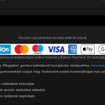
egalkotásuk után a minyonok
(T
juk, és bár már a gondolattól
Lu
ük legikonikusabb
vi
égül vonakodva beleegyezik.
Th
erte mindenféle korosztályba
va
ályokkal és abszurd
Ch
merik és imádják őket, az
kényszerű gyerekfelügyelet
Sy
lmjei és Minyonok-filmjei
ltozhat, talán rosszabb, de
Th
b mint 5,6 milliárd dolláros
.
Pénztár nyitvatartása: kezdés előtt fél órával.
elmes és biztonságos online fizetést a Barion Payment Zrt. biztosítj
gedély száma: H-EN-I-1064/201. Bankkártya adatai áruházunkho
az 'Elfogadom' gombra kattintással hozzájárulsz mindezekhez.
Részletes
el.
 partnereinkkel osztjuk meg. Partnereink ezeket kombinálhatják más ada
s működését biztosítják.
ek anonim statisztikai adatokat.
z nyújtanak segítséget.