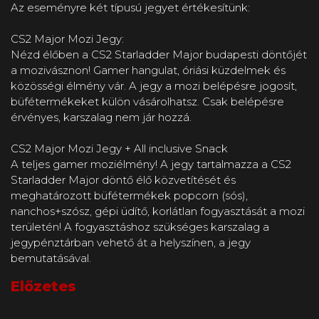
Az eseményre két típusú jegyet értékesítünk:
CS2 Major Mozi Jegy:
Nézd élőben a CS2 Starladder Major budapesti döntőjét
a mozivásznon! Gamer hangulat, óriási küzdelmek és
közösségi élmény vár. A jegy a mozi belépésre jogosít,
büfétermékeket külön vásárolhatsz. Csak belépésre
érvényes, karszalag nem jár hozzá.
CS2 Major Mozi Jegy + All inclusive Snack
A teljes gamer moziélmény! A jegy tartalmazza a CS2
Starladder Major döntő élő közvetítését és
meghatározott büfétermékek popcorn (sós),
nanchos+szósz, gépi üdítő, korlátlan fogyasztását a mozi
területén! A fogyasztáshoz szükséges karszalag a
jegypénztárban vehető át a helyszínen, a jegy
bemutatásával.
Előzetes