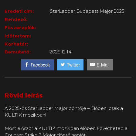
Eredeti cím:
StarLadder Budapest Major 2025
Rendező:
Főszereplők:
Időtartam:
Korhatár:
Bemutató:
2025.12.14
Facebook
Twitter
E-Mail
Rövid leírás
A 2025-ös StarLadder Major döntője – Élőben, csak a
KULTIK mozikban!
Most először a KULTIK mozikban élőben követheted a
Counter-Strike 2 Major döntő napját!