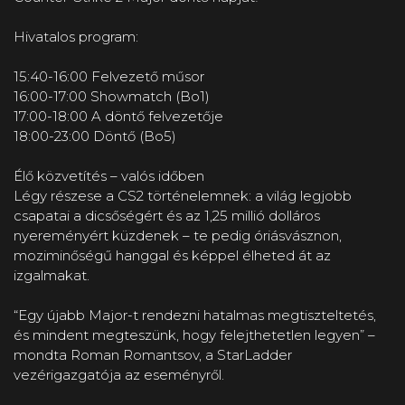
Hivatalos program:
15:40-16:00 Felvezető műsor
16:00-17:00 Showmatch (Bo1)
17:00-18:00 A döntő felvezetője
18:00-23:00 Döntő (Bo5)
Élő közvetítés – valós időben
Légy részese a CS2 történelemnek: a világ legjobb
csapatai a dicsőségért és az 1,25 millió dolláros
nyereményért küzdenek – te pedig óriásvásznon,
moziminőségű hanggal és képpel élheted át az
izgalmakat.
“Egy újabb Major-t rendezni hatalmas megtiszteltetés,
és mindent megteszünk, hogy felejthetetlen legyen” –
mondta Roman Romantsov, a StarLadder
vezérigazgatója az eseményről.