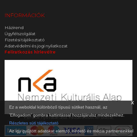
INFORMÁCIÓK
Házirend
Ügyfélszolgálat
Fizetési tájékoztató
Adatvédelmi és jogi nyilatkozat
Feliratkozás hírlevélre
x
Ez a weboldal különböző típusú sütiket használ, az
'Elfogadom' gombra kattintással hozzájárulsz mindezekhez.
Pénztár nyitvatartása: kezdés előtt fél órával.
Részletes süti tájékoztató
Az így gyűjtött adatokat elemző, hirdető és média partnereinkkel