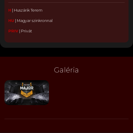
H
|
Huszárik Terem
HU
|
Magyar szinkronnal
PRIV
|
Privát
Galéria