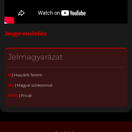
Jegyrendelés
Jelmagyarázat
H
|
Huszárik Terem
HU
|
Magyar szinkronnal
PRIV
|
Privát