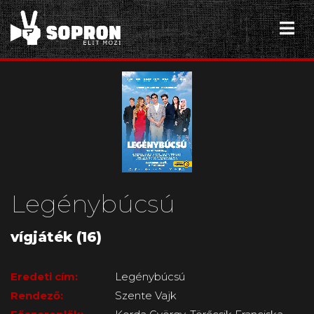
Legénybúcsú
vígjáték (16)
Eredeti cím:
Legénybúcsú
Rendező:
Szente Vajk