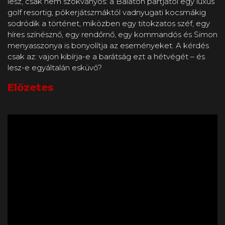
lesz, csak nem szokványos: a Balaton partjától egy luxus
golf resortig, pókerjátszmáktól vadnyugati kocsmákig
sodródik a történet, miközben egy titokzatos széf, egy
híres színésznő, egy rendőrnő, egy kommandós és Simon
menyasszonya is bonyolítja az eseményeket. A kérdés
csak az: vajon kibírja-e a barátság ezt a hétvégét – és
lesz-e egyáltalán esküvő?
Előzetes