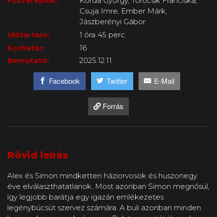
Főszereplők:
Korda György, Törőcsik Franciska,
Csuja Imre, Ember Márk,
Jászberényi Gábor
Időtartam:
1 óra 45 perc
Korhatár:
16
Bemutató:
2025.12.11
Facebook
Twitter
E-Mail
Forrás
Rövid leírás
Alex és Simon mindketten háziorvosok és huszonegy
éve elválaszthatatlanok. Most azonban Simon megnősül,
így legjobb barátja egy igazán emlékezetes
legénybúcsút szervez számára. A buli azonban minden