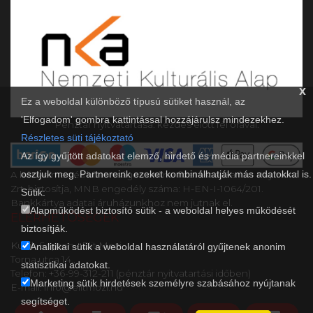
x
Ez a weboldal különböző típusú sütiket használ, az
'Elfogadom' gombra kattintással hozzájárulsz mindezekhez.
Pénztár nyitvatartása: kezdés előtt fél órával.
Részletes süti tájékoztató
Az így gyűjtött adatokat elemző, hirdető és média partnereinkkel
osztjuk meg. Partnereink ezeket kombinálhatják más adatokkal is.
A kényelmes és biztonságos online fizetést a Barion Payment
Zrt. biztosítja, MNB engedély száma: H-EN-I-1064/201.
Sütik:
Bankkártya adatai áruházunkhoz nem jutnak el.
Alapműködést biztosító sütik - a weboldal helyes működését
ELÉRHETŐSÉGEK
biztosítják.
Kultik Sopron - Elit Mozi
Analitikai sütik a weboldal használatáról gyűjtenek anonim
Torna utca 14..
statisztikai adatokat.
Telefon: +36-99-312-211 (pénztár nyitvatartási időben)
Marketing sütik hirdetések személyre szabásához nyújtanak
E-mail: info@elitmozi.hu
segítséget.