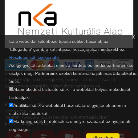
x
Ez a weboldal különböző típusú sütiket használ, az
'Elfogadom' gombra kattintással hozzájárulsz mindezekhez.
Pénztár nyitvatartása: kezdés előtt fél órával.
Részletes süti tájékoztató
Az így gyűjtött adatokat elemző, hirdető és média partnereinkkel
osztjuk meg. Partnereink ezeket kombinálhatják más adatokkal is.
A kényelmes és biztonságos online fizetést a Barion Payment
Zrt. biztosítja, MNB engedély száma: H-EN-I-1064/201.
Sütik:
Bankkártya adatai áruházunkhoz nem jutnak el.
Alapműködést biztosító sütik - a weboldal helyes működését
ELÉRHETŐSÉGEK
biztosítják.
Kultik Sopron - Elit Mozi
Analitikai sütik a weboldal használatáról gyűjtenek anonim
Torna utca 14..
statisztikai adatokat.
Telefon: +36-99-312-211 (pénztár nyitvatartási időben)
Marketing sütik hirdetések személyre szabásához nyújtanak
E-mail: info@elitmozi.hu
segítséget.
Elfogadom