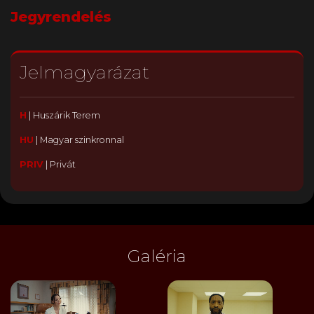
Jegyrendelés
Jelmagyarázat
H
|
Huszárik Terem
HU
|
Magyar szinkronnal
PRIV
|
Privát
Galéria