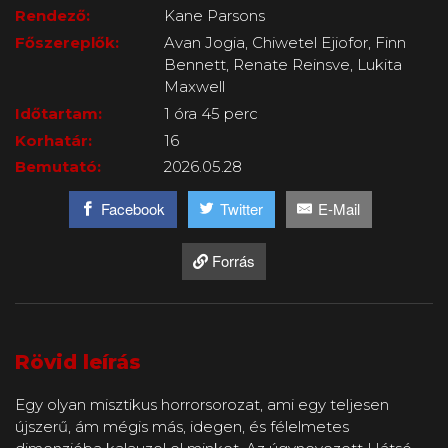
Rendező:
Kane Parsons
Főszereplők:
Avan Jogia, Chiwetel Ejiofor, Finn
Bennett, Renate Reinsve, Lukita
Maxwell
Időtartam:
1 óra 45 perc
Korhatár:
16
Bemutató:
2026.05.28
Facebook
Twitter
E-Mail
Forrás
Rövid leírás
Egy olyan misztikus horrorsorozat, ami egy teljesen
újszerű, ám mégis más, idegen, és félelmetes