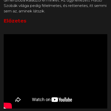
dimenzióba kalauzol el minket. Az úgynevezett Hátsó
Szobák világa pedig félelmetes, és rettenetes, itt semmi
sem az, aminek látszik.
Előzetes