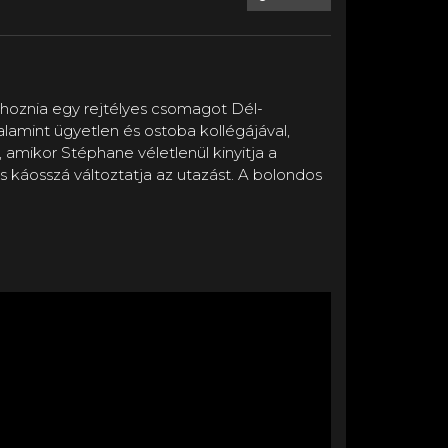
l hoznia egy rejtélyes csomagot Dél-
alamint ügyetlen és ostoba kollégájával,
k, amikor Stéphane véletlenül kinyitja a
s káosszá változtatja az utazást. A bolondos