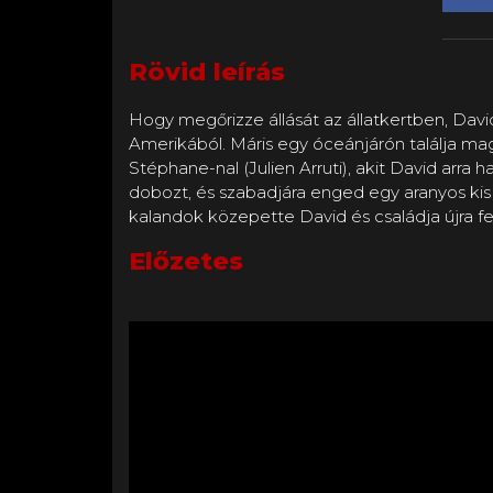
Rövid leírás
Hogy megőrizze állását az állatkertben, David
Amerikából. Máris egy óceánjárón találja magá
Stéphane-nal (Julien Arruti), akit David arra 
dobozt, és szabadjára enged egy aranyos kis 
kalandok közepette David és családja újra fel
Előzetes