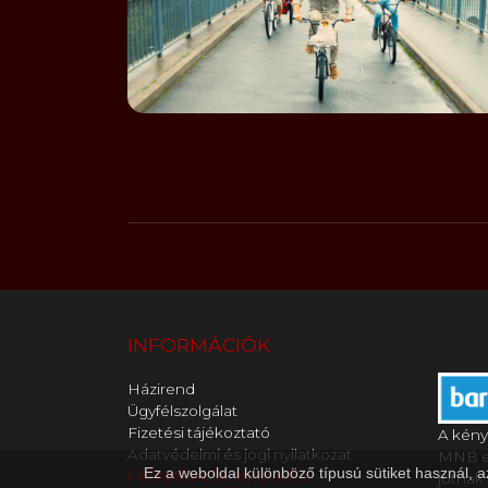
INFORMÁCIÓK
Házirend
Ügyfélszolgálat
Fizetési tájékoztató
A kény
Adatvédelmi és jogi nyilatkozat
MNB en
Ez a weboldal különböző típusú sütiket használ, 
Feliratkozás hírlevélre
jutnak 