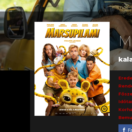
M
kala
Erede
Rend
Fősze
Időta
Korha
Bemu
F