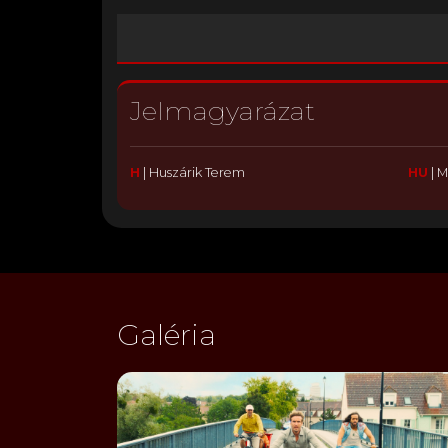
Jelmagyarázat
H
|
Huszárik Terem
HU
|
M
Galéria