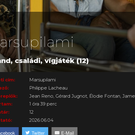
arsupilami
nd, családi, vígjáték (12)
ti cím:
Marsupilami
ező:
Philippe Lacheau
replők:
Jean Reno, Gérard Jugnot, Élodie Fontan, Jam
rtam:
1 óra 39 perc
tár:
12
tató:
2026.06.04
acebook
Twitter
E-Mail