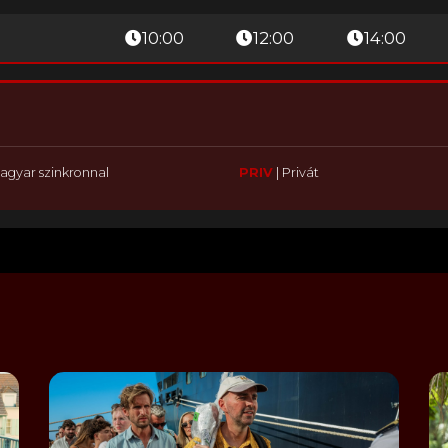
10:00
12:00
14:00
agyar szinkronnal
PRIV
|
Privát