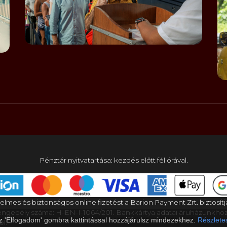
Pénztár nyitvatartása: kezdés előtt fél órával.
elmes és biztonságos online fizetést a Barion Payment Zrt. biztosítj
gedély száma: H-EN-I-1064/201. Bankkártya adatai áruházunkho
az 'Elfogadom' gombra kattintással hozzájárulsz mindezekhez.
Részletes
el.