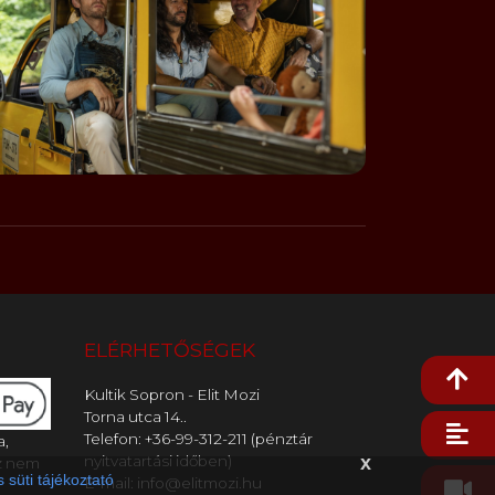
ELÉRHETŐSÉGEK
Kultik Sopron - Elit Mozi
Torna utca 14..
Telefon: +36-99-312-211 (pénztár
a,
x
nyitvatartási időben)
z nem
 süti tájékoztató
E-mail: info@elitmozi.hu