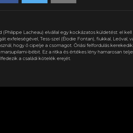
 (Philippe Lacheau) elvállal egy kockázatos küldetést: el kel
t exfeleségével, Tess-szel (Élodie Fontan), fiukkal, Leóval, v
használ, hogy ő cipelje a csomagot. Óriási felfordulás kerekedi
marsupilami-bébit. Ez a ritka és értékes lény hamarosan telje
fedezik a családi kötelék erejét.