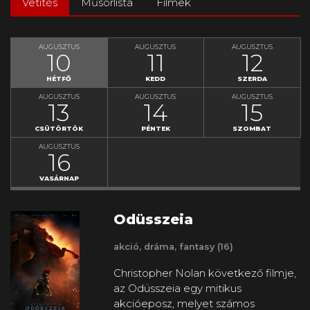
Vetítés
Műsorlista
Filmek
MOZI
HONLAP
AUGUSZTUS
AUGUSZTUS
AUGUSZTUS
10
11
12
HÉTFŐ
KEDD
SZERDA
AUGUSZTUS
AUGUSZTUS
AUGUSZTUS
13
14
15
CSÜTÖRTÖK
PÉNTEK
SZOMBAT
AUGUSZTUS
16
VASÁRNAP
Odüsszeia
akció, dráma, fantasy (16)
Christopher Nolan következő filmje,
az Odüsszeia egy mitikus
akcióeposz, melyet számos